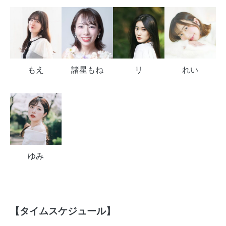
もえ
諸星もね
リ
れい
ゆみ
【タイムスケジュール】