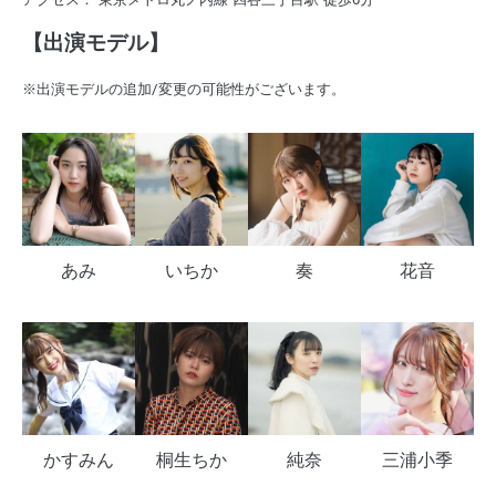
【出演モデル】
※出演モデルの追加/変更の可能性がございます。
あみ
いちか
奏
花音
かすみん
桐生ちか
純奈
三浦小季