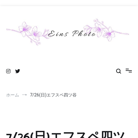
コ
ン
テ
ン
ツ
へ
ス
キ
ッ
プ
ホーム
7/26(日)エフスペ四ツ谷
7/26(日)エフスペ四ツ