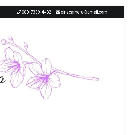
080-7339-4432
einscamera@gmail.com