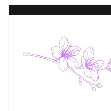
コ
ン
テ
ン
ツ
へ
ス
キ
ッ
プ